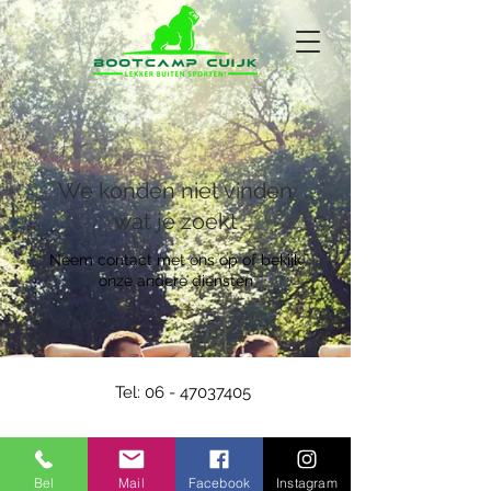
We konden niet vinden
wat je zoekt
Neem contact met ons op of bekijk
onze andere diensten
Tel:
06 - 47037405
Bel
Mail
Facebook
Instagram